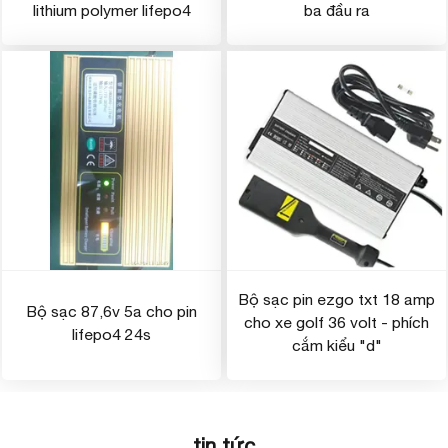
lithium polymer lifepo4
ba đầu ra
Bộ sạc pin ezgo txt 18 amp
Bộ sạc 87,6v 5a cho pin
cho xe golf 36 volt - phích
lifepo4 24s
cắm kiểu "d"
tin tức