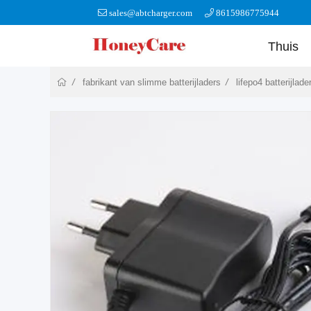
sales@abtcharger.com
8615986775944
Thuis
fabrikant van slimme batterijladers
lifepo4 batterijlade