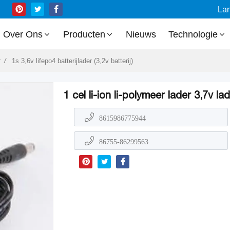
La
Over Ons
Producten
Nieuws
Technologie
r
1s 3,6v lifepo4 batterijlader (3,2v batterij)
1 cel li-ion li-polymeer lader 3,7v la
8615986775944
86755-86299563