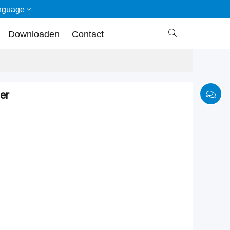
nguage

Downloaden
Contact
der