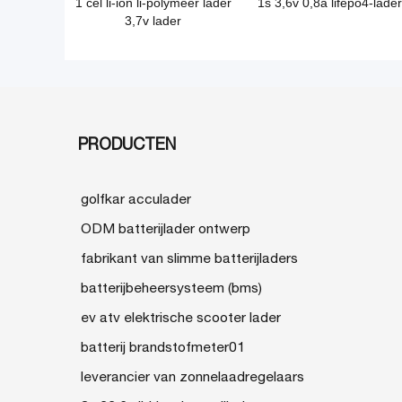
1 cel li-ion li-polymeer lader
1s 3,6v 0,8a lifepo4-lader
3,7v lader
PRODUCTEN
golfkar acculader
ODM batterijlader ontwerp
fabrikant van slimme batterijladers
batterijbeheersysteem (bms)
ev atv elektrische scooter lader
batterij brandstofmeter01
leverancier van zonnelaadregelaars