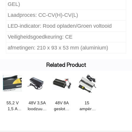
GEL)
Laadproces: CC-CV(H)-CV(L)
LED-indicator: Rood opladen/Groen voltooid
Veiligheidsgoedkeuring: CE
afmetingen: 210 x 93 x 53 mm (aluminium)
Related Product
55,2 V
48V 3,5A
48V 8A
15
1,5 A
loodzuuracculader
gesloten
ampère
lader voor
(55,2V
loodzuuracculader
Yamaha
48 V
3,5A)
G19-G22
loodzuuraccu
acculader