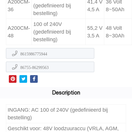
A200CM-
41,4 V
36 Volt
(gedefinieerd bij
36
4,5 A
8~50Ah
bestelling)
100 of 240V
A200CM-
55,2 V
48 Volt
(gedefinieerd bij
48
3,5 A
8~30Ah
bestelling)
8615986775944
86755-86299563
Description
INGANG: AC 100 of 240V (gedefinieerd bij
bestelling)
Geschikt voor: 48V loodzuuraccu (VRLA, AGM,